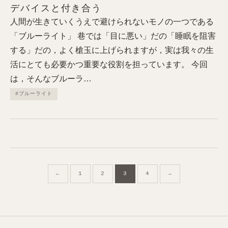
デバイスと付き合う
人間が生きていくうえで避けられないモノの一つである
「ブルーライト」 巷では「目に悪い」だの「睡眠を阻害
する」だの，よく槍玉に上げられますが，実は我々の生
活にとても必要かつ重要な役割を担っています。 今回
は，そんなブルーラ…
#ブルーライト
ペ
←
1
2
3
4
→
ー
ジ