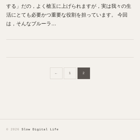
する」だの，よく槍玉に上げられますが，実は我々の生
活にとても必要かつ重要な役割を担っています。 今回
は，そんなブルーラ…
投
←
1
2
稿
の
ペ
ー
© 2026
Slow Digital Life