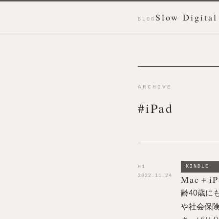
Slow Digital
BLOG
ARCHIVE
#iPad
KINDLE
01
2022.11.24
Mac＋
齢40歳に
や社会保